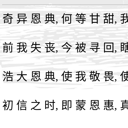
奇 异 恩 典, 何 等 甘 甜, 
前 我 失 丧, 今 被 寻 回, 
浩 大 恩 典, 使 我 敬 畏, 
初 信 之 时, 即 蒙 恩 惠, 