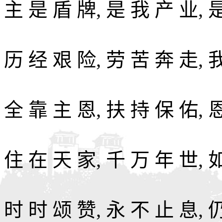
主 是 盾 牌, 是 我 产 业, 
历 经 艰 险, 劳 苦 奔 走, 
全 靠 主 恩, 扶 持 保 佑, 
住 在 天 家, 千 万 年 世, 
时 时 颂 赞, 永 不 止 息, 