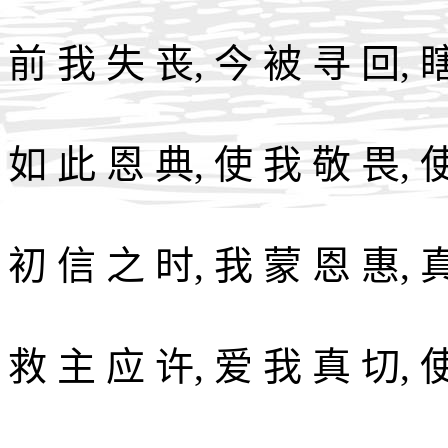
前 我 失 丧, 今 被 寻 回, 
如 此 恩 典, 使 我 敬 畏, 
初 信 之 时, 我 蒙 恩 惠, 
救 主 应 许, 爱 我 真 切, 