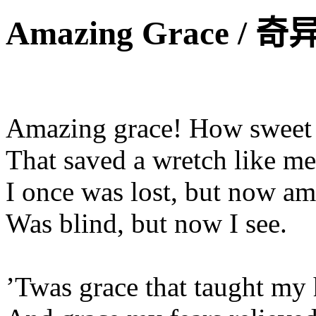
Amazing Grace / 
Amazing grace! How sweet 
That saved a wretch like me
I once was lost, but now am
Was blind, but now I see.
’Twas grace that taught my h