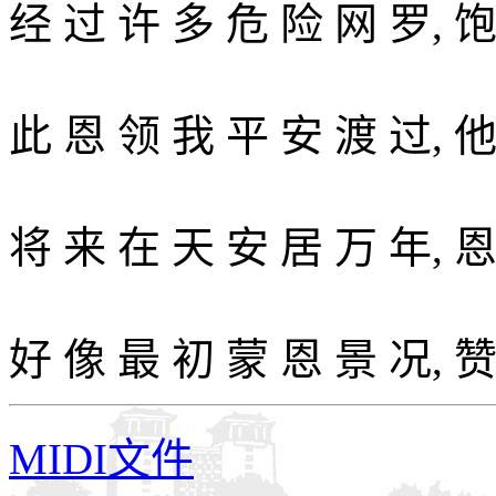
经 过 许 多 危 险 网 罗, 饱
此 恩 领 我 平 安 渡 过, 他
将 来 在 天 安 居 万 年, 恩
好 像 最 初 蒙 恩 景 况, 赞
MIDI文件