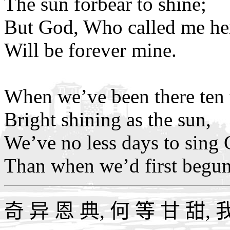
The sun forbear to shine;
But God, Who called me he
Will be forever mine.
When we’ve been there ten 
Bright shining as the sun,
We’ve no less days to sing 
Than when we’d first begun
奇 异 恩 典, 何 等 甘 甜, 